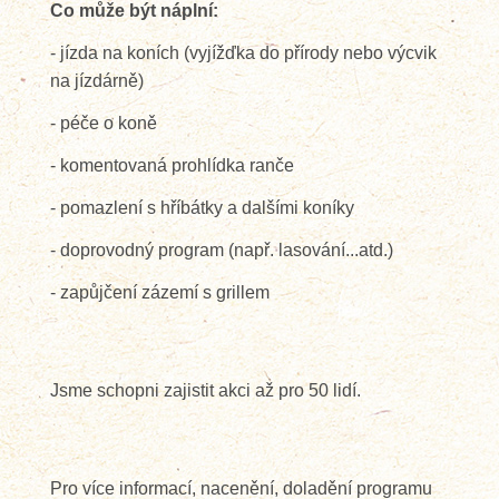
Co může být náplní:
- jízda na koních (vyjížďka do přírody nebo výcvik
na jízdárně)
- péče o koně
- komentovaná prohlídka ranče
- pomazlení s hříbátky a dalšími koníky
- doprovodný program (např. lasování...atd.)
- zapůjčení zázemí s grillem
Jsme schopni zajistit akci až pro 50 lidí.
Pro více informací, nacenění, doladění programu