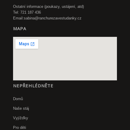
Ostatní informace (poukazy, ustájení, atd)
Tel: 721 187 436
Email:
sabina@ranchurezavestudanky.cz
MAPA
NEPŘEHLÉDNĚTE
Domů
Naše stáj
Vyjížďky
Pro děti