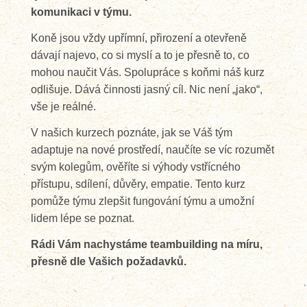
TEAMBUILDING
komunikaci v týmu.
Koně jsou vždy upřímní, přirození a otevřeně
KONTAKT
dávají najevo, co si myslí a to je přesně to, co
mohou naučit Vás. Spolupráce s koňmi náš kurz
odlišuje. Dává činnosti jasný cíl. Nic není „jako“,
vše je reálné.
V našich kurzech poznáte, jak se Váš tým
adaptuje na nové prostředí, naučíte se víc rozumět
svým kolegům, ověříte si výhody vstřícného
přístupu, sdílení, důvěry, empatie. Tento kurz
pomůže týmu zlepšit fungování týmu a umožní
lidem lépe se poznat.
Rádi Vám nachystáme teambuilding na míru,
přesně dle Vašich požadavků.