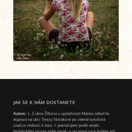
JAK SE K NÁM DOSTANETE
Autem:
1. Z ulice Žilkova u společnosti Maneo odbočíte
doprava na ulici Terezy Novákové po zelené turistické
značce vedoucí k lesu -> pokračujete podél areálu
technického muzea stále rovně -> po pravé ruce budete mít