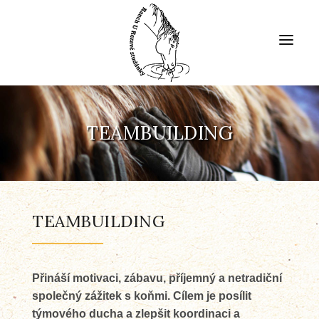
DOMŮ
TEAMBUILDING
NAŠE STÁJ
VYJÍŽĎKY
TEAMBUILDING
PRO DĚTI
Přináší motivaci, zábavu, příjemný a netradiční
NAŠE SLUŽBY
společný zážitek s koňmi. Cílem je posílit
týmového ducha a zlepšit koordinaci a