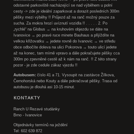
odstavné parkoviště nacházející se nad výběhem u polní
cesty -> zde je ideální zaparkovat a dorazit posledních 300m
pěšky mezi výběhy !! Průjezd až na ranč možný pouze za
sucha. Za mokra hrozí uvíznutí vozidla !! . . . . . 2. Po
„rychlé“ na Globus → na kruhovém objezdu se dáte na
Ivanovice → po pravé ruce minete Bauhaus a přijíždíte na
velkou křižovatku → jedete rovně do Ivanovic → ve středu
obce odbočíte doleva na ulici Pokorova → touto ulicí jedete
až na konec, tam mírně vpravo a dále pokračujete pěšky cca
300m po zpevněné cestě až k nám na ranč. !! Z této strany
pozor - je zde cedule zákaz vjezdu !!
Autobusem:
číslo 41 a 71. Vysoupit na zastávce Žílkova,
Černohorská nebo Kouty a dále pokračovat pěšky. Trasa od
autobusu je dlouhá asi 10-15 minut.
KONTAKTY
Ranch U Rezavé studánky
Brno - Ivanovice
Objednávky termínů na ježdění
Tel: 602 639 872